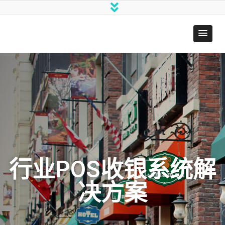
尚
博
思
零
售
管
理
系
统
行业POS收银系统解
决方案